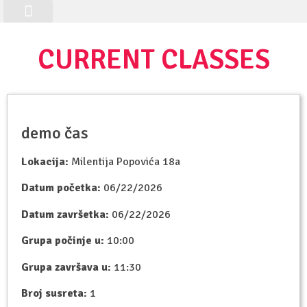
Kutak za studente
Matični websajt
Class Registration
CURRENT CLASSES
demo čas
Lokacija:
Milentija Popovića 18a
Datum početka:
06/22/2026
Datum završetka:
06/22/2026
Grupa počinje u:
10:00
Grupa završava u:
11:30
Broj susreta:
1