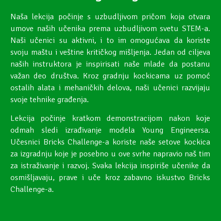
Naša lekcija počinje s uzbudljivom pričom koja otvara
umove naših učenika prema uzbudljivom svetu STEM-a.
Naši učenici su aktivni, i to im omogućava da koriste
svoju maštu i veštine kritičkog mišljenja. Jedan od ciljeva
naših instruktora je inspirisati naše mlade da postanu
važan deo društva. Kroz gradnju kockicama uz pomoć
ostalih alata i mehaničkih delova, naši učenici razvijaju
svoje tehnike građenja.
Lekcija počinje kratkom demonstracijom nakon koje
odmah sledi izrađivanje modela Young Engineersa.
Učesnici Bricks Challenge-a koriste naše setove kockica
za izgradnju koje je posebno u ove svrhe napravio naš tim
za istraživanje i razvoj. Svaka lekcija inspiriše učenike da
osmišljavaju, prave i uče kroz zabavno iskustvo Bricks
Challenge-a.