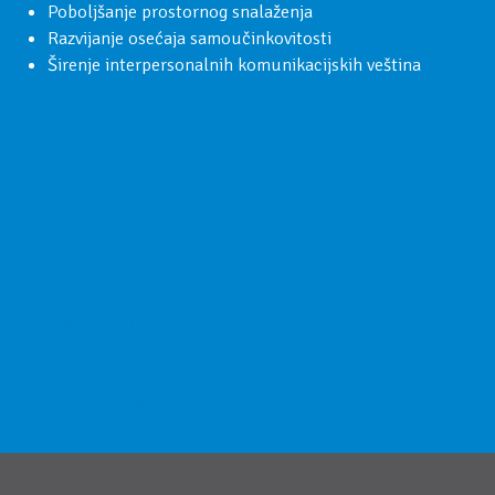
Poboljšanje prostornog snalaženja
Razvijanje osećaja samoučinkovitosti
Širenje interpersonalnih komunikacijskih veština
Modeli Bricks Challenge
Vožnje u zabavnom parku
Letelice
Različite vrste transportnih vozila
Kranovi
Liftovi
Moderne mašine