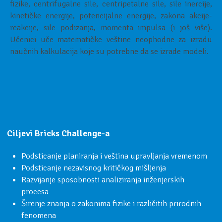
fizike, centrifugalne sile, centripetalne sile, sile inercije,
kinetičke energije, potencijalne energije, zakona akcije-
reakcije, sile podizanja, momenta impulsa (i još više).
Učenici uče matematičke veštine neophodne za izradu
naučnih kalkulacija koje su potrebne da se izrade modeli.
Ciljevi Bricks Challenge-a
Podsticanje planiranja i veština upravljanja vremenom
Podsticanje nezavisnog kritičkog mišljenja
Razvijanje sposobnosti analiziranja inženjerskih
procesa
Širenje znanja o zakonima fizike i različitih prirodnih
fenomena