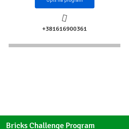
+381616900361
Bricks Challenge Program​