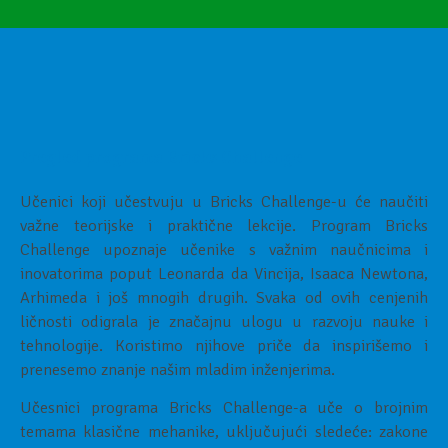
Pregled programa Bricks Challenge
Učenici koji učestvuju u Bricks Challenge-u će naučiti
važne teorijske i praktične lekcije. Program Bricks
Challenge upoznaje učenike s važnim naučnicima i
inovatorima poput Leonarda da Vincija, Isaaca Newtona,
Arhimeda i još mnogih drugih. Svaka od ovih cenjenih
ličnosti odigrala je značajnu ulogu u razvoju nauke i
tehnologije. Koristimo njihove priče da inspirišemo i
prenesemo znanje našim mladim inženjerima.
Učesnici programa Bricks Challenge-a uče o brojnim
temama klasične mehanike, uključujući sledeće: zakone