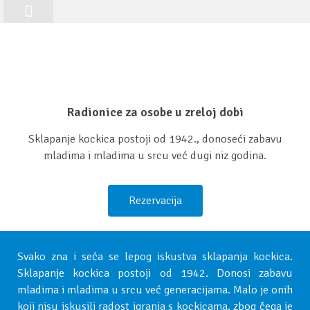
Kutak za studente
Matični websajt
Class Registration
Radionice za osobe u zreloj dobi
Sklapanje kockica postoji od 1942., donoseći zabavu
mladima i mladima u srcu već dugi niz godina.
Rezervacija
Svako zna i seća se lepog iskustva sklapanja kockica.
Sklapanje kockica postoji od 1942. Donosi zabavu
mladima i mladima u srcu već generacijama. Malo je onih
koji nisu iskusili radost igranja s kockicama, zbog čega je