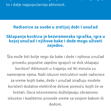
to i dalje najpopularnija aktivnost.
Radionice za osobe u zrelijoj dobi i unučad
Sklapanje kockica je bezvremenska igračka, igra u
kojoj unučad i njihove bake i dede mogu uživati
zajedno.
Šta može biti bolje nego da bake i dede i njihova unučad
provedu popodne zajedno igrajući se dok sklapaju
kockice? Aktivnosti u trajanju od 90 minuta su
namenjene njima. Naši iskusni instruktori vode radionice
za vreme kojih bake, dede i unučad izrađuju modele
koristeći dodatne električne delove pomoću kojih će se
kretati. Deca istovremeno doživljavaju obrazovno
iskustvo i kvalitetno provode vreme sa svojom bakom ili
dedom.