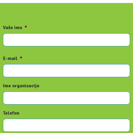
Vaše ime
*
E-mail
*
Ime organizacije
Telefon